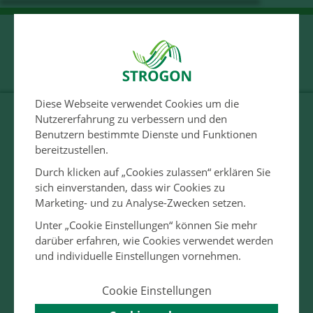
Diese Webseite verwendet Cookies um die
Nutzererfahrung zu verbessern und den
Benutzern bestimmte Dienste und Funktionen
Warning
: Trying to access array offset on null in
bereitzustellen.
/var/www/html/wp-content/themes/strogon/components/component-
indexHeader.php
on line
32
Warning
: Trying to access array offset on null in
Durch klicken auf „Cookies zulassen“ erklären Sie
/var/www/html/wp-content/themes/strogon/components/component-
sich einverstanden, dass wir Cookies zu
indexHeader.php
on line
32
Marketing- und zu Analyse-Zwecken setzen.
STROGON
Unter „Cookie Einstellungen“ können Sie mehr
darüber erfahren, wie Cookies verwendet werden
und individuelle Einstellungen vornehmen.
Cookie Einstellungen
Ein Baum alleine macht noch