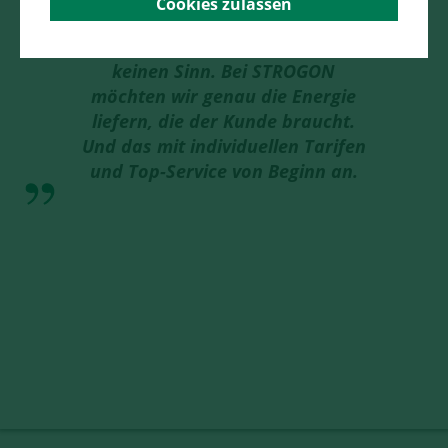
Cookies zulassen
keinen Wald. Und ein Tarif für alle
Energiekunden macht für uns
keinen Sinn. Bei STROGON
möchten wir genau die Energie
liefern, die der Kunde braucht.
Und das mit individuellen Tarifen
und Top-Service von Beginn an.