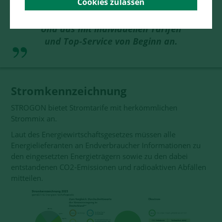
Cookies zulassen
möchten wir genau die Energie
liefern, die der Kunde braucht.
Und das mit individuellen Tarifen
und Top-Service von Beginn an.
Stromkennzeichnung
STROGON bietet Stromtarife mit herkömmlichen
Strommix an.
Laut des Energiewirtschaftsgesetzes müssen alle
Energielieferanten an Endverbraucher Informationen zu
den eingesetzten Energieträgern sowie zu den dabei
entstandenen CO2-Emissionen und radioaktiven Abfällen
mitteilen.