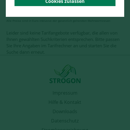
Sie
Cookies zulassen
PLZ: - Verbrauch: kWh
Alle Preise sind in Euro inklusive der gesetzlich geltenden Mehrwertsteuer.
Leider sind keine Tarifangebote verfügbar, die allen von
Ihnen gewählten Suchkriterien entsprechen. Bitte passen
Sie Ihre Angaben im Tarifrechner an und starten Sie die
Suche dann erneut.
Impressum
Hilfe & Kontakt
Downloads
Datenschutz